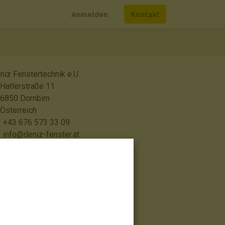
Anmelden
Kontakt
niz Fenstertechnik e.U.
Hatlerstraße 11
6850 Dornbirn
Österreich
+43 676 573 33 09
info@deniz-fenster.at
Google Maps