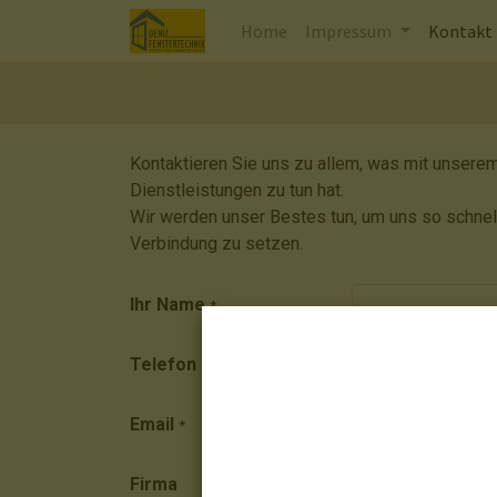
Home
Impressum
Kontakt
Kontaktieren Sie uns zu allem, was mit unser
Dienstleistungen zu tun hat.
Wir werden unser Bestes tun, um uns so schnell
Verbindung zu setzen.
Ihr Name
*
Telefon
Email
*
Firma