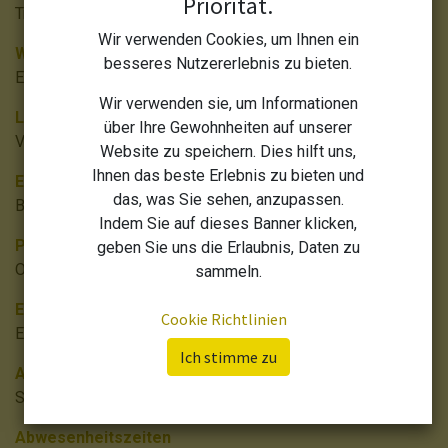
Priorität.
Track leads and close opportunities
Wir verwenden Cookies, um Ihnen ein
Website
besseres Nutzererlebnis zu bieten.
Enterprise Website ersteller
Wir verwenden sie, um Informationen
Lager
über Ihre Gewohnheiten auf unserer
Verwalten Sie Ihre Lager- und Logistikaktivitäten
Website zu speichern. Dies hilft uns,
Ihnen das beste Erlebnis zu bieten und
Einkauf
das, was Sie sehen, anzupassen.
Bestellungen, Angebote und Vereinbarungen
Indem Sie auf dieses Banner klicken,
Projekt
geben Sie uns die Erlaubnis, Daten zu
Organisieren und planen Sie Ihre Projekte
sammeln.
E-Mail-Marketing
Cookie Richtlinien
Entwerfen, senden und verfolgen von E-Mails
Ich stimme zu
Aufwand
Submit, validate and reinvoice employee expenses
Abwesenheitszeiten