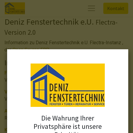
Kontakt
Deniz Fenstertechnik e.U.
Flectra-
Version 2.0
Information zu Deniz Fenstertechnik e.U. Flectra-Instanz ,
der
Open Source ERP
.
Installierte Anwendungen
Finanzen
Verwaltung der Finanz- und Analysebuchhaltung
Verkauf
Vom Angebot bis zur Rechnung
Abrechnung
Die Wahrung Ihrer
Rechnungen & Zahlungseingänge
Privatsphäre ist unsere
Kundenverwaltung